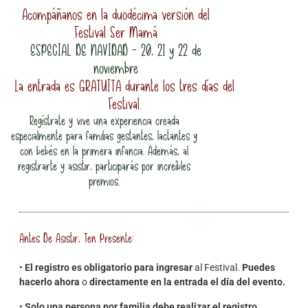
Acompáñanos en la duodécima versión del
Festival Ser Mamá
ESPECIAL DE NAVIDAD - 20, 21 y 22 de
noviembre
La entrada es GRATUITA durante los tres días del
Festival.
Regístrate y vive una experiencia creada
especialmente para familias gestantes, lactantes y
con bebés en la primera infancia. Además, al
registrarte y asistir, participarás por increíbles
premios.
Antes De Asistir, Ten Presente:
•
El registro es obligatorio para ingresar
al Festival.
Puedes
hacerlo ahora
o
directamente en la entrada el día del evento.
•
Solo una persona por familia debe realizar el registro.